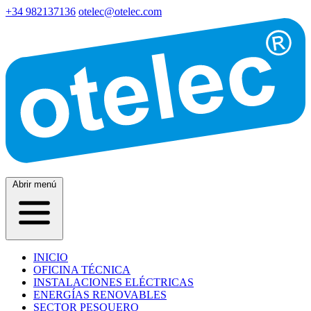
+34 982137136
otelec@otelec.com
Abrir menú
INICIO
OFICINA TÉCNICA
INSTALACIONES ELÉCTRICAS
ENERGÍAS RENOVABLES
SECTOR PESQUERO