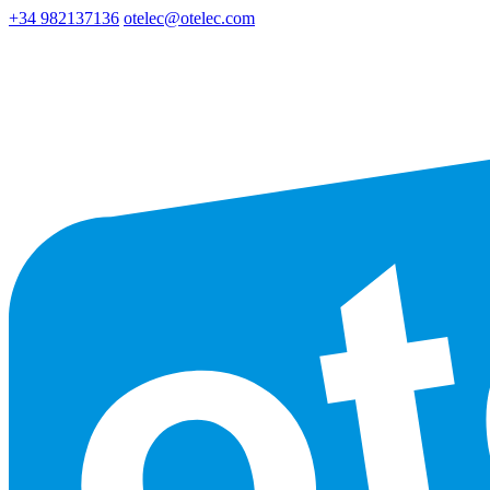
+34 982137136
otelec@otelec.com