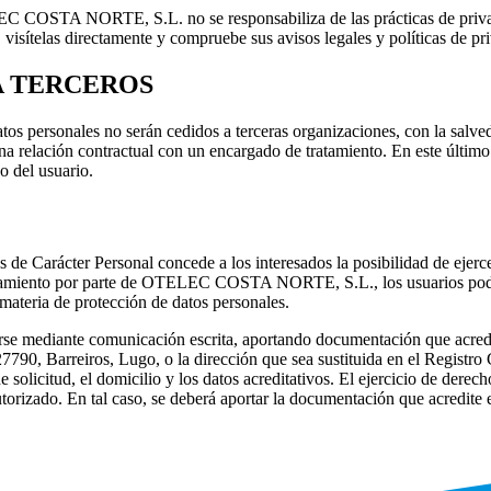
C COSTA NORTE, S.L.
no se responsabiliza de las prácticas de pri
 visítelas directamente y compruebe sus avisos legales y políticas de pr
A TERCEROS
atos personales no serán cedidos a terceras organizaciones, con la salv
na relación contractual con un encargado de tratamiento. En este último 
o del usuario.
e Carácter Personal concede a los interesados la posibilidad de ejerce
tamiento por parte de
OTELEC COSTA NORTE, S.L.
, los usuarios po
materia de protección de datos personales.
girse mediante comunicación escrita, aportando documentación que acredi
27790, Barreiros, Lugo, o la dirección que sea sustituida en el Registr
e solicitud, el domicilio y los datos acreditativos. El ejercicio de derec
orizado. En tal caso, se deberá aportar la documentación que acredite e